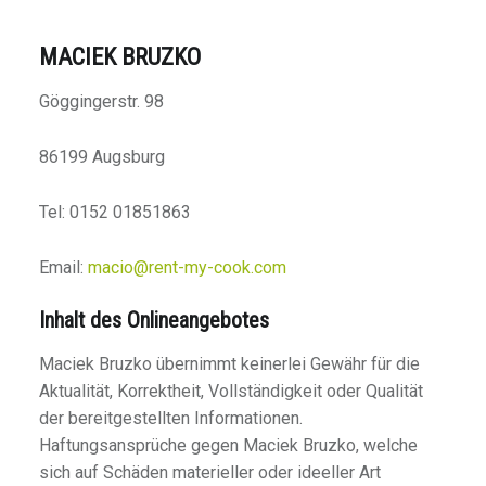
I
K
MACIEK BRUZKO
A
Göggingerstr. 98
T
I
86199 Augsburg
O
N
!
Tel: 0152 01851863
Email:
macio@rent-my-cook.com
Inhalt des Onlineangebotes
Maciek Bruzko übernimmt keinerlei Gewähr für die
Aktualität, Korrektheit, Vollständigkeit oder Qualität
der bereitgestellten Informationen.
Haftungsansprüche gegen Maciek Bruzko, welche
sich auf Schäden materieller oder ideeller Art