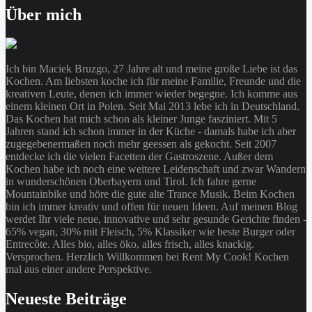
Über mich
Ich bin Maciek Bruzgo, 27 Jahre alt und meine große Liebe ist das
Kochen. Am liebsten koche ich für meine Familie, Freunde und die
kreativen Leute, denen ich immer wieder begegne. Ich komme aus
einem kleinen Ort in Polen. Seit Mai 2013 lebe ich in Deutschland.
Das Kochen hat mich schon als kleiner Junge fasziniert. Mit 5
Jahren stand ich schon immer in der Küche - damals habe ich aber
zugegebenermaßen noch mehr geessen als gekocht. Seit 2007
entdecke ich die vielen Facetten der Gastroszene. Außer dem
Kochen habe ich noch eine weitere Leidenschaft und zwar Wandern
in wunderschönen Oberbayern und Tirol. Ich fahre gerne
Mountainbike und höre die gute alte Trance Musik. Beim Kochen
bin ich immer kreativ und offen für neuen Ideen. Auf meinen Blog
werdet Ihr viele neue, innovative und sehr gesunde Gerichte finden -
65% vegan, 30% mit Fleisch, 5% Klassiker wie beste Burger oder
Entrecôte. Alles bio, alles öko, alles frisch, alles knackig.
Versprochen. Herzlich Willkommen bei Rent My Cook! Kochen
mal aus einer andere Perspektive.
Neueste Beiträge