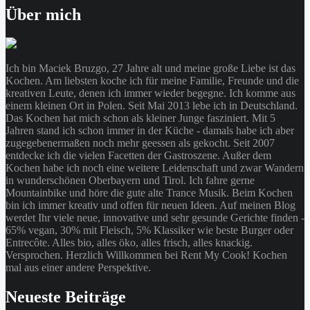
Über mich
Ich bin Maciek Bruzgo, 27 Jahre alt und meine große Liebe ist das
Kochen. Am liebsten koche ich für meine Familie, Freunde und die
kreativen Leute, denen ich immer wieder begegne. Ich komme aus
einem kleinen Ort in Polen. Seit Mai 2013 lebe ich in Deutschland.
Das Kochen hat mich schon als kleiner Junge fasziniert. Mit 5
Jahren stand ich schon immer in der Küche - damals habe ich aber
zugegebenermaßen noch mehr geessen als gekocht. Seit 2007
entdecke ich die vielen Facetten der Gastroszene. Außer dem
Kochen habe ich noch eine weitere Leidenschaft und zwar Wandern
in wunderschönen Oberbayern und Tirol. Ich fahre gerne
Mountainbike und höre die gute alte Trance Musik. Beim Kochen
bin ich immer kreativ und offen für neuen Ideen. Auf meinen Blog
werdet Ihr viele neue, innovative und sehr gesunde Gerichte finden -
65% vegan, 30% mit Fleisch, 5% Klassiker wie beste Burger oder
Entrecôte. Alles bio, alles öko, alles frisch, alles knackig.
Versprochen. Herzlich Willkommen bei Rent My Cook! Kochen
mal aus einer andere Perspektive.
Neueste Beiträge