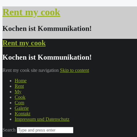
Rent my cook
Kochen ist Kommunikation!
Rent my cook
Kochen ist Kommunikation!
Rent my cook site navigation
Skip to content
Home
Rent
My
Cook
Com
Galerie
Kontakt
Impressum und Datenschutz
Search