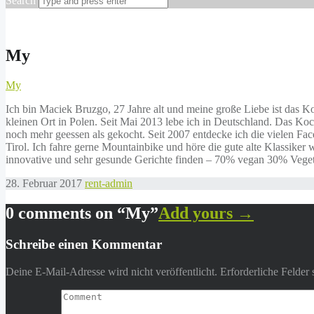
Search
My
My
Ich bin Maciek Bruzgo, 27 Jahre alt und meine große Liebe ist das 
kleinen Ort in Polen. Seit Mai 2013 lebe ich in Deutschland. Das Ko
noch mehr geessen als gekocht. Seit 2007 entdecke ich die vielen 
Tirol. Ich fahre gerne Mountainbike und höre die gute alte Klassike
innovative und sehr gesunde Gerichte finden – 70% vegan 30% Vegetar
28. Februar 2017
rent-admin
0 comments on “
My
”
Add yours →
Schreibe einen Kommentar
Deine E-Mail-Adresse wird nicht veröffentlicht.
Erforderliche Felder 