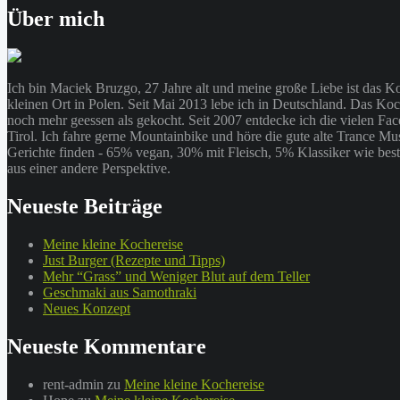
Über mich
Ich bin Maciek Bruzgo, 27 Jahre alt und meine große Liebe ist das 
kleinen Ort in Polen. Seit Mai 2013 lebe ich in Deutschland. Das Ko
noch mehr geessen als gekocht. Seit 2007 entdecke ich die vielen 
Tirol. Ich fahre gerne Mountainbike und höre die gute alte Trance M
Gerichte finden - 65% vegan, 30% mit Fleisch, 5% Klassiker wie best
aus einer andere Perspektive.
Neueste Beiträge
Meine kleine Kochereise
Just Burger (Rezepte und Tipps)
Mehr “Grass” und Weniger Blut auf dem Teller
Geschmaki aus Samothraki
Neues Konzept
Neueste Kommentare
rent-admin
zu
Meine kleine Kochereise