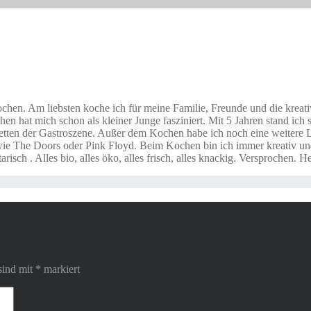
Kochen. Am liebsten koche ich für meine Familie, Freunde und die kre
chen hat mich schon als kleiner Junge fasziniert. Mit 5 Jahren stand 
Facetten der Gastroszene. Außer dem Kochen habe ich noch eine weite
r wie The Doors oder Pink Floyd. Beim Kochen bin ich immer kreativ un
isch . Alles bio, alles öko, alles frisch, alles knackig. Versproche
sind mit
*
markiert